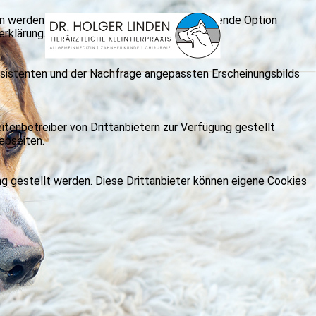
rn werden nur angezeigt, wenn die entsprechende Option
erklärung.
nsistenten und der Nachfrage angepassten Erscheinungsbilds
itenbetreiber von Drittanbietern zur Verfügung gestellt
ebseiten.
ng gestellt werden. Diese Drittanbieter können eigene Cookies