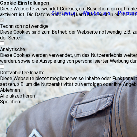
Cookie-Einstellungen
Diese Webseite verwendet Cookies, um Besuchern ein optimales
Startseite
Wir über uns
Praxiss
aktiviert ist. Die Datenverarbeitung kann dann auch in einem Dri
Technisch notwendige
Diese Cookies sind zum Betrieb der Webseite notwendig, z.B. z
der Seite.
Analytische
Diese Cookies werden verwendet, um das Nutzererlebnis weiter z
werden, sowie die Ausspielung von personalisierter Werbung du
Drittanbieter-Inhalte
Diese Webseite bietet möglicherweise Inhalte oder Funktionalit
setzen, z.B. um die Nutzeraktivität zu verfolgen oder ihre Angeb
Ablehnen
Alle akzeptieren
Speichern